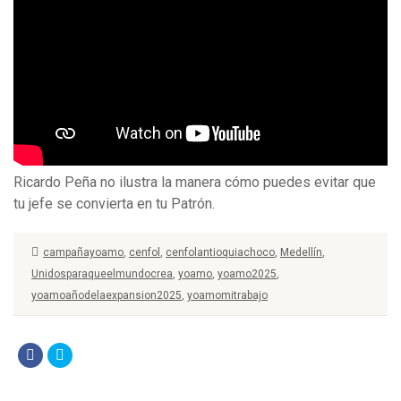
Ricardo Peña no ilustra la manera cómo puedes evitar que
tu jefe se convierta en tu Patrón.
campañayoamo
,
cenfol
,
cenfolantioquiachoco
,
Medellín
,
Unidosparaqueelmundocrea
,
yoamo
,
yoamo2025
,
yoamoañodelaexpansion2025
,
yoamomitrabajo