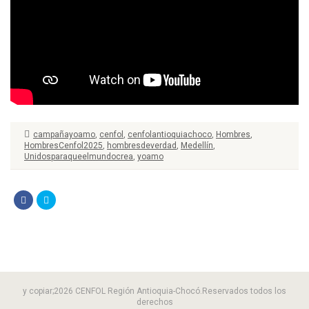
campañayoamo
,
cenfol
,
cenfolantioquiachoco
,
Hombres
,
HombresCenfol2025
,
hombresdeverdad
,
Medellín
,
Unidosparaqueelmundocrea
,
yoamo
y copiar;2026 CENFOL Región Antioquia-Chocó.Reservados todos los
derechos